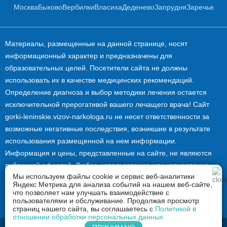
Москва
Быково
Вербилки
Власиха
Деденево
Запрудня
Заречье
Материалы, размещенные на данной странице, носят
информационный характер и предназначены для
образовательных целей. Посетители сайта не должны
использовать их в качестве медицинских рекомендаций.
Определение диагноза и выбор методики лечения остается
исключительной прерогативой вашего лечащего врача! Сайт
gorki-leninskie.vizov-narkologa.ru не несет ответственности за
возможные негативные последствия, возникшие в результате
использования размещенной на нем информации.
Информация и цены, представленные на сайте, не являются
публичной офертой. Любое использование или копирование
Мы используем файлы cookie и сервис веб-аналитики
материалов сайта допускается лишь с разрешения
Яндекс Метрика для анализа событий на нашем веб-сайте,
правообладателя и только со ссылкой на источник: gorki-
что позволяет нам улучшать взаимодействие с
пользователями и обслуживание. Продолжая просмотр
leninskie.vizov-narkologa.ru.
страниц нашего сайта, вы соглашаетесь с
Политикой в
отношении обработки персональных данных
Напишите нам в Whatsapp