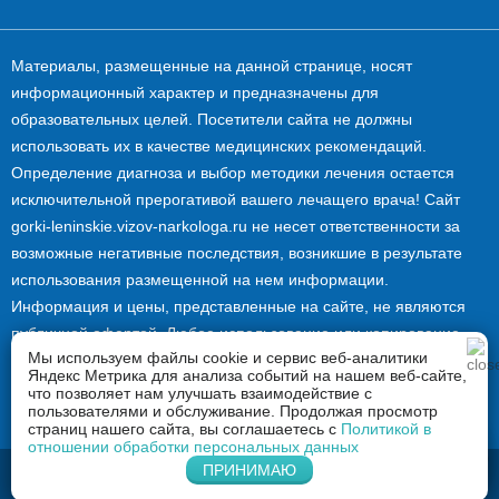
Материалы, размещенные на данной странице, носят
информационный характер и предназначены для
образовательных целей. Посетители сайта не должны
использовать их в качестве медицинских рекомендаций.
Определение диагноза и выбор методики лечения остается
исключительной прерогативой вашего лечащего врача! Сайт
gorki-leninskie.vizov-narkologa.ru не несет ответственности за
возможные негативные последствия, возникшие в результате
использования размещенной на нем информации.
Информация и цены, представленные на сайте, не являются
публичной офертой. Любое использование или копирование
Мы используем файлы cookie и сервис веб-аналитики
материалов сайта допускается лишь с разрешения
Яндекс Метрика для анализа событий на нашем веб-сайте,
правообладателя и только со ссылкой на источник: gorki-
что позволяет нам улучшать взаимодействие с
пользователями и обслуживание. Продолжая просмотр
leninskie.vizov-narkologa.ru.
страниц нашего сайта, вы соглашаетесь с
Политикой в
отношении обработки персональных данных
Напишите нам в Whatsapp
ПРИНИМАЮ
2026 © Вызов нарколога в Горках Ленинских