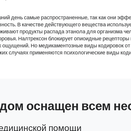
ий день самые распространенные, так как они эффе
вность. В качестве действующего вещества использ
живают продукты распада этанола для организма че
оровья. Налтрексон блокирует опиоидные рецепторы г
х ощущений. Но медикаментозные виды кодировок от
ких случаях применяются психологические виды кодир
а дом оснащен всем 
медицинской помощи